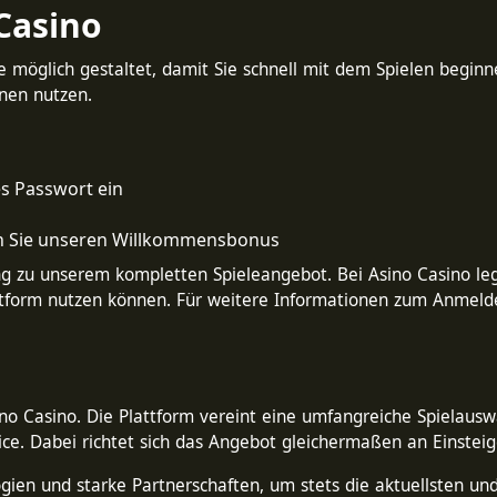
Casino
ie möglich gestaltet, damit Sie schnell mit dem Spielen beg
nen nutzen.
es Passwort ein
ten Sie unseren Willkommensbonus
g zu unserem kompletten Spieleangebot. Bei Asino Casino leg
lattform nutzen können. Für weitere Informationen zum Anmel
ino Casino. Die Plattform vereint eine umfangreiche Spielaus
e. Dabei richtet sich das Angebot gleichermaßen an Einsteige
ogien und starke Partnerschaften, um stets die aktuellsten u