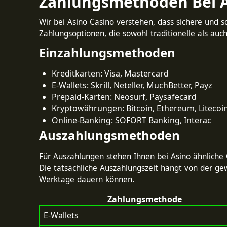
Zahlungsmethoden Bei 
Wir bei Asino Casino verstehen, dass sichere und s
Zahlungsoptionen, die sowohl traditionelle als a
Einzahlungsmethoden
Kreditkarten: Visa, Mastercard
E-Wallets: Skrill, Neteller, MuchBetter, Payz
Prepaid-Karten: Neosurf, Paysafecard
Kryptowährungen: Bitcoin, Ethereum, Litecoi
Online-Banking: SOFORT Banking, Interac
Auszahlungsmethoden
Für Auszahlungen stehen Ihnen bei Asino ähnliche
Die tatsächliche Auszahlungszeit hängt von der g
Werktage dauern können.
Zahlungsmethode
E-Wallets