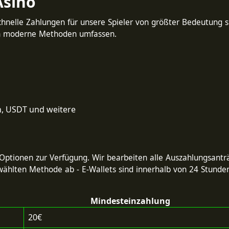
Asino
chnelle Zahlungen für unsere Spieler von größter Bedeutung si
uch moderne Methoden umfassen.
n, USDT und weitere
 Optionen zur Verfügung. Wir bearbeiten alle Auszahlungsan
ewählten Methode ab - E-Wallets sind innerhalb von 24 Stund
Mindesteinzahlung
20€