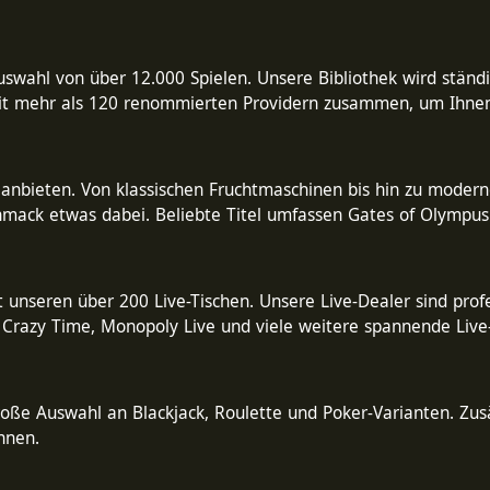
uswahl von über 12.000 Spielen. Unsere Bibliothek wird ständi
mit mehr als 120 renommierten Providern zusammen, um Ihnen 
ir anbieten. Von klassischen Fruchtmaschinen bis hin zu moder
schmack etwas dabei. Beliebte Titel umfassen Gates of Olympu
 unseren über 200 Live-Tischen. Unsere Live-Dealer sind profe
 Crazy Time, Monopoly Live und viele weitere spannende Live-
roße Auswahl an Blackjack, Roulette und Poker-Varianten. Zusä
nnen.