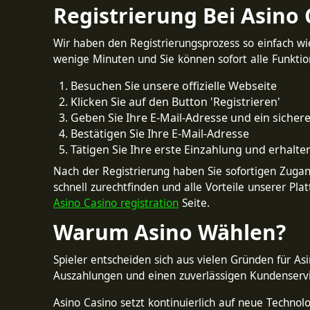
Registrierung Bei Asino 
Wir haben den Registrierungsprozess so einfach w
wenige Minuten und Sie können sofort alle Funktio
Besuchen Sie unsere offizielle Webseite
Klicken Sie auf den Button 'Registrieren'
Geben Sie Ihre E-Mail-Adresse und ein sicher
Bestätigen Sie Ihre E-Mail-Adresse
Tätigen Sie Ihre erste Einzahlung und erhal
Nach der Registrierung haben Sie sofortigen Zugan
schnell zurechtfinden und alle Vorteile unserer P
Asino Casino registration
Seite.
Warum Asino Wählen?
Spieler entscheiden sich aus vielen Gründen für As
Auszahlungen und einen zuverlässigen Kundenservic
Asino Casino setzt kontinuierlich auf neue Technol